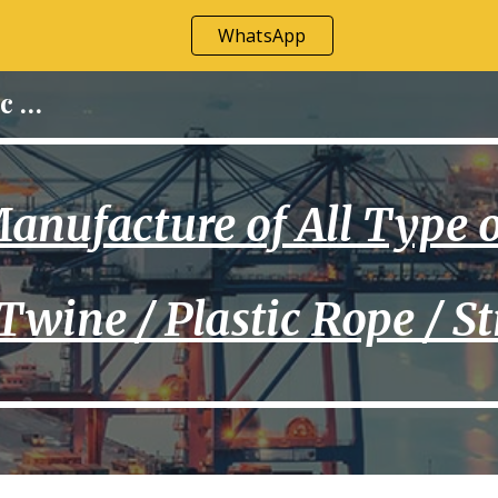
WhatsApp
ip to main content
Skip to navigat
axmi Impex 
anufacture of All Type 
 Twine / Plastic Rope / St