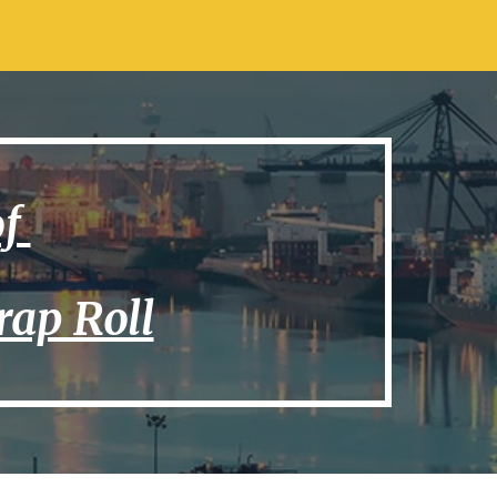
ion
(Plastic S
of
rap Roll