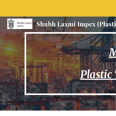
Sk
Shubh L
M
Plastic